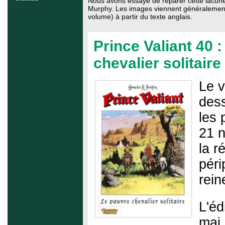
Nous avons essayé de réparer cette lacune
Murphy. Les images viennent généralement de
volume) à partir du texte anglais.
Prince Valiant 40 :
chevalier solitaire
Le v
des
les 
21 n
la r
péri
rein
L'éd
mai 