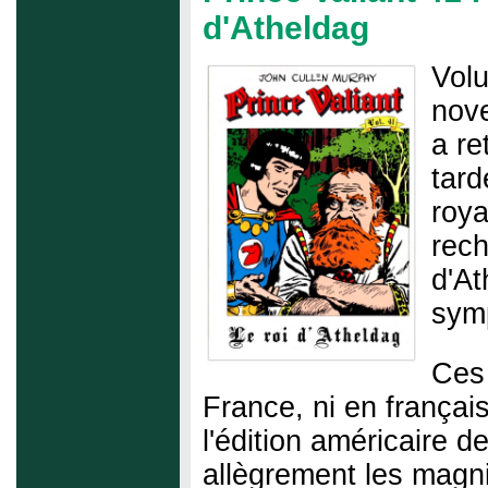
d'Atheldag
Vol
nov
a re
tar
d
roya
rech
d'At
symp
Ces 
France, ni en françai
l'édition américaire 
allègrement les magni