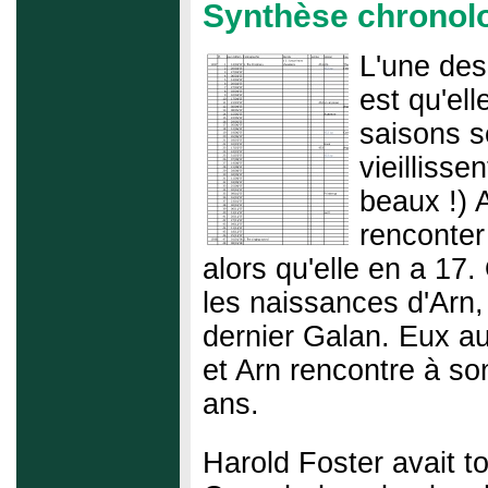
Synthèse chronol
L'une des 
est qu'ell
saisons s
vieillisse
beaux !)
A
renconter
alors qu'elle en a 17. 
les naissances d'Arn, 
dernier Galan. Eux au
et Arn rencontre à so
ans.
Harold Foster avait t