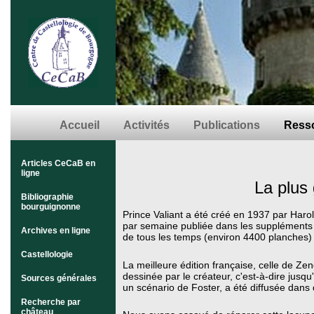
Accueil
Activités
Publications
Resso
Articles CeCaB en
ligne
La plus
Bibliographie
bourguignonne
Prince Valiant a été créé en 1937 par Harol
par semaine publiée dans les suppléments 
Archives en ligne
de tous les temps (environ 4400 planches) 
Castellologie
La meilleure édition française, celle de Zen
dessinée par le créateur, c'est-à-dire jusq
Sources générales
un scénario de Foster, a été diffusée dans
Recherche par
château