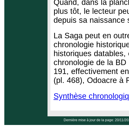
Quand, dans la planc
plus tôt, le lecteur p
depuis sa naissance 
La Saga peut en outre
chronologie historiq
historiques datables,
chronologie de la BD 
191, effectivement e
(pl. 468), Odoacre à
Synthèse chronologi
Dernière mise à jour de la page: 20/11/2