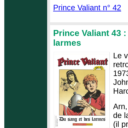
Prince Valiant n° 42
Prince Valiant 43 
larmes
Le v
retr
1973
John
Haro
Arn,
de l
(il 